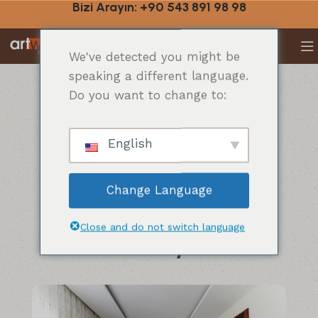
Bizi Arayın: +90 543 891 98 98
We've detected you might be
speaking a different language.
Do you want to change to:
Evlerinize Sanat Getiren Esintiler
Koleksiyon
English
Change Language
Close and do not switch language
Ev Mobilyaları