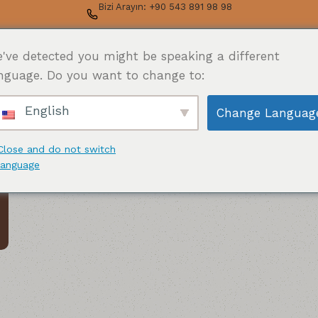
Bizi Arayın: +90 543 891 98 98
've detected you might be speaking a different
Koleksiyon
Tasarım
Kurumsal
nguage. Do you want to change to:
English
Change Languag
Close and do not switch
language