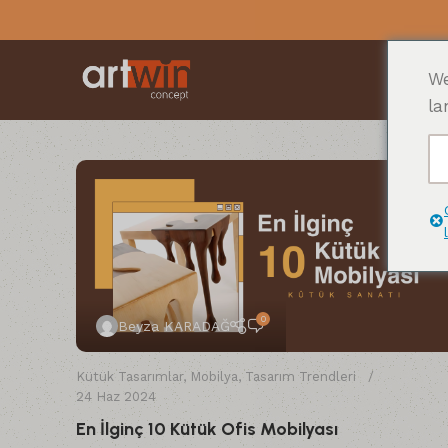
We
la
0
Beyza KARADAĞ
Kütük Tasarımlar
,
Mobilya
,
Tasarım Trendleri
24 Haz 2024
En İlginç 10 Kütük Ofis Mobilyası