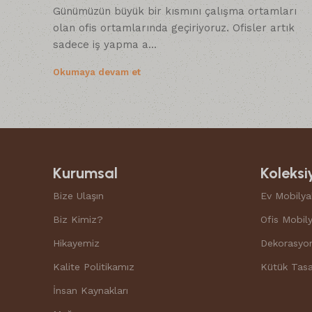
Günümüzün büyük bir kısmını çalışma ortamları
olan ofis ortamlarında geçiriyoruz. Ofisler artık
sadece iş yapma a...
Okumaya devam et
Kurumsal
Koleksi
Bize Ulaşın
Ev Mobilyal
Biz Kimiz?
Ofis Mobily
Hikayemiz
Dekorasyo
Kalite Politikamız
Kütük Tasa
İnsan Kaynakları