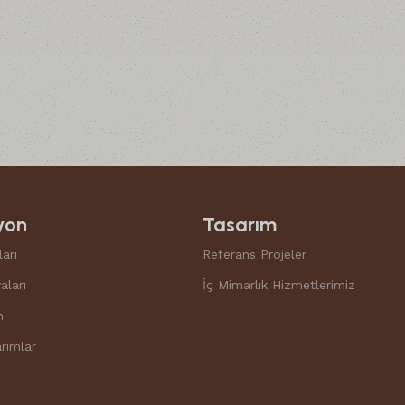
yon
Tasarım
arı
Referans Projeler
aları
İç Mimarlık Hizmetlerimiz
n
rımlar